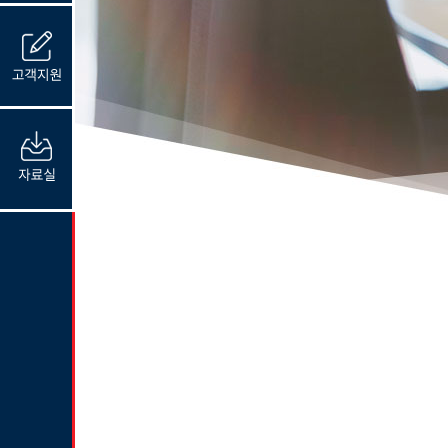
고
객
지
원
자
료
실