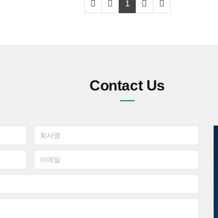
1
Contact Us
회
사
명
이
메
일