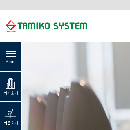
메
뉴
회
사
소
개
제
품
소
개