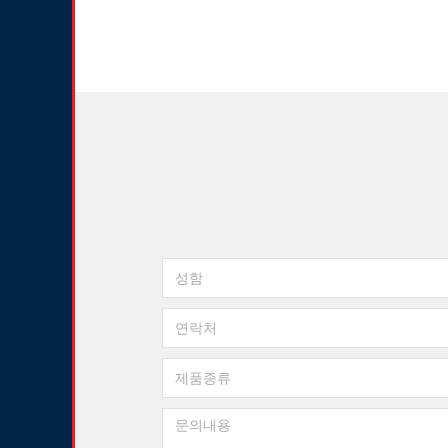
성
함
연
락
처
제
품
종
문
류
의