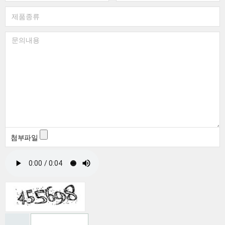
처
일
제
품
종
문
류
의
내
용
첨부파일