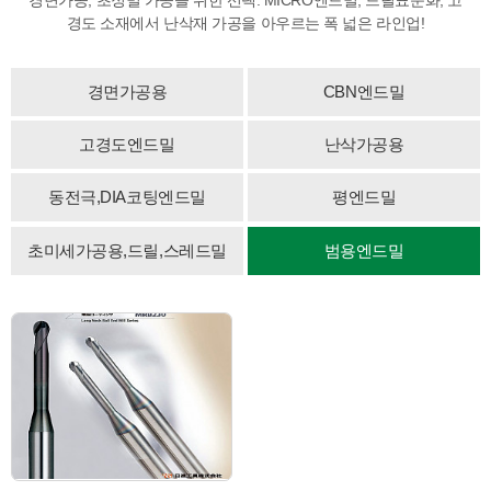
경도 소재에서
난삭재 가공을 아우르는 폭 넓은 라인업!
경면가공용
CBN엔드밀
고경도엔드밀
난삭가공용
동전극,DIA코팅엔드밀
평엔드밀
초미세가공용,드릴,스레드밀
범용엔드밀