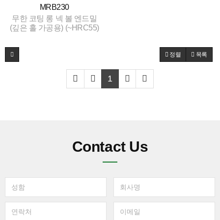
MRB230
무한 코팅 롱 넥 볼 엔드밀
(깊은 홀 가공용) (~HRC55)
정렬
목록
1
Contact Us
성
회
함
사
명
연
이
락
메